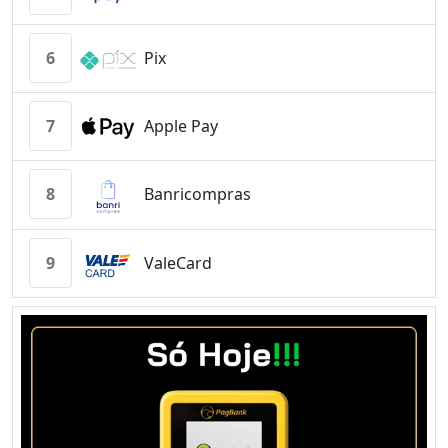
6
Pix
7
Apple Pay
8
Banricompras
9
ValeCard