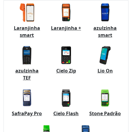
Laranjinha
Laranjinha +
azulzinha
smart
smart
azulzinha
Cielo Zip
Lio On
TEF
SafraPay Pro
Cielo Flash
Stone Padrão