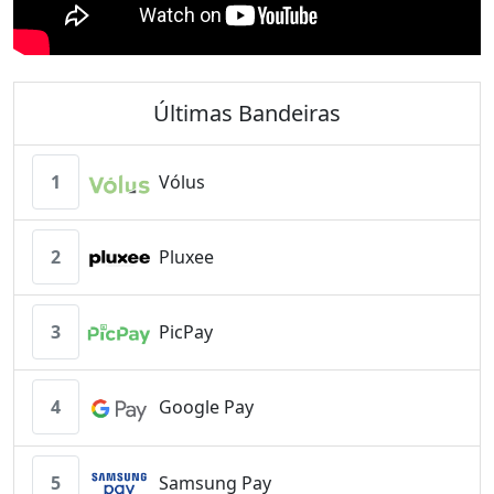
Últimas Bandeiras
1
Vólus
2
Pluxee
3
PicPay
4
Google Pay
5
Samsung Pay