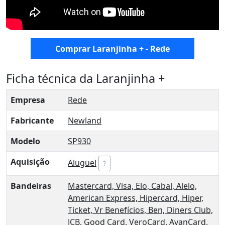
Comprar Laranjinha + - Rede
Ficha técnica da Laranjinha +
Empresa
Rede
Fabricante
Newland
Modelo
SP930
Aquisição
Aluguel
?
Bandeiras
Mastercard,
Visa,
Elo,
Cabal,
Alelo,
American Express,
Hipercard,
Hiper,
Ticket,
Vr Benefícios,
Ben,
Diners Club,
JCB,
Good Card,
VeroCard,
AvanCard,