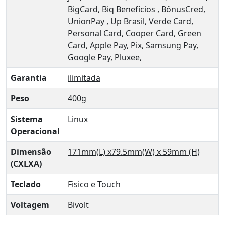
BigCard,
Biq Benefícios ,
BônusCred,
UnionPay ,
Up Brasil,
Verde Card,
Personal Card,
Cooper Card,
Green
Card,
Apple Pay,
Pix,
Samsung Pay,
Google Pay,
Pluxee,
Garantia
ilimitada
Peso
400g
Sistema
Linux
Operacional
Dimensão
171mm(L) x79.5mm(W) x 59mm (H)
(CXLXA)
Teclado
Fisico e Touch
Voltagem
Bivolt