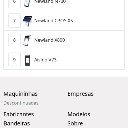
6
Newland N700
7
Newland CPOS X5
8
Newland X800
9
Aisino V73
Maquininhas
Empresas
Descontinuadas
Fabricantes
Modelos
Bandeiras
Sobre