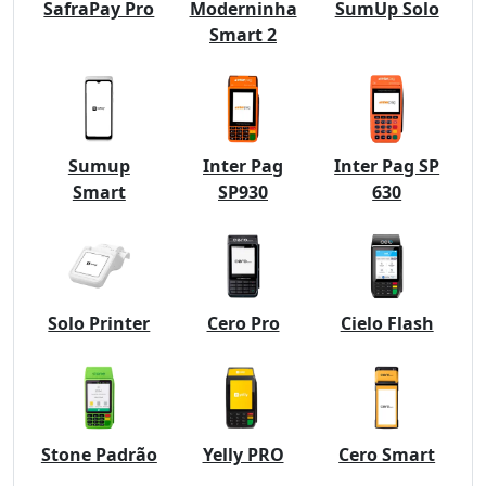
SafraPay Pro
Moderninha
SumUp Solo
Smart 2
Sumup
Inter Pag
Inter Pag SP
Smart
SP930
630
Solo Printer
Cero Pro
Cielo Flash
Stone Padrão
Yelly PRO
Cero Smart