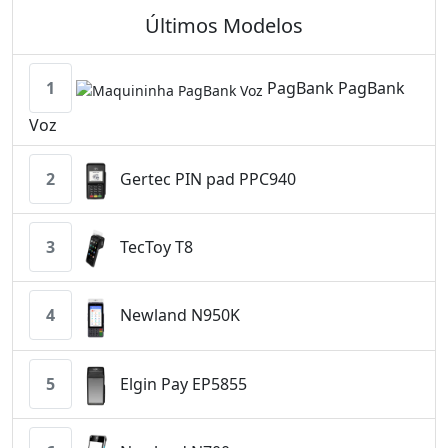
Últimos Modelos
1
PagBank PagBank
Voz
2
Gertec PIN pad PPC940
3
TecToy T8
4
Newland N950K
5
Elgin Pay EP5855