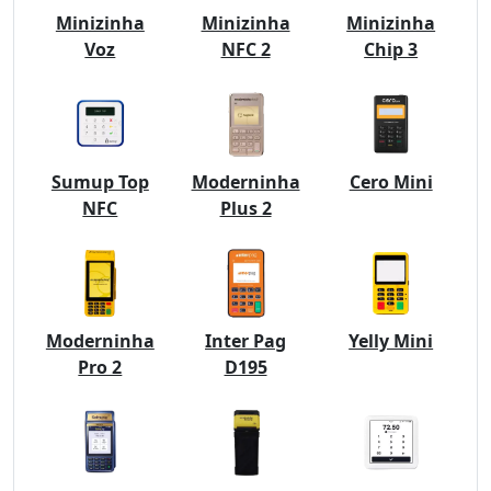
Minizinha
Minizinha
Minizinha
Voz
NFC 2
Chip 3
Sumup Top
Moderninha
Cero Mini
NFC
Plus 2
Moderninha
Inter Pag
Yelly Mini
Pro 2
D195