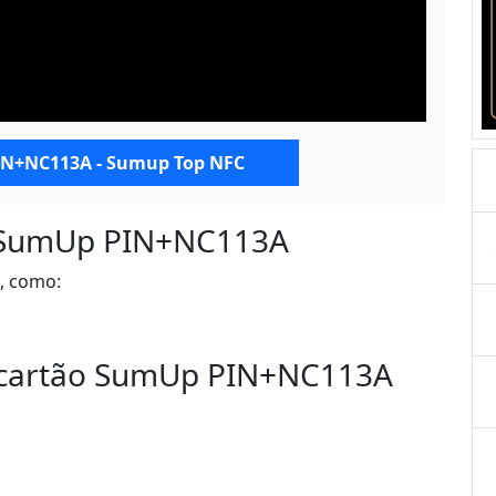
N+NC113A - Sumup Top NFC
a SumUp PIN+NC113A
o, como:
 cartão SumUp PIN+NC113A