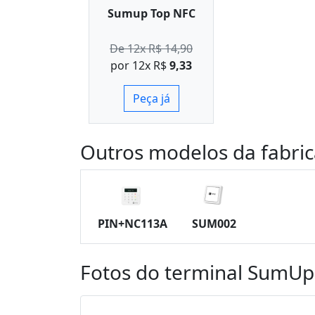
Sumup Top NFC
De 12x R$ 14,90
por 12x R$
9,33
Peça já
Outros modelos da fabri
PIN+NC113A
SUM002
Fotos do terminal SumU