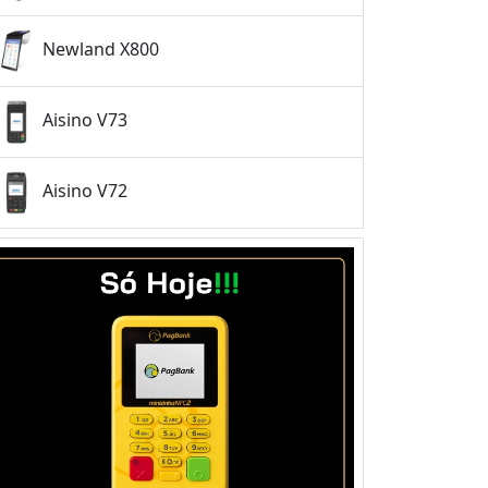
Newland X800
Aisino V73
Aisino V72