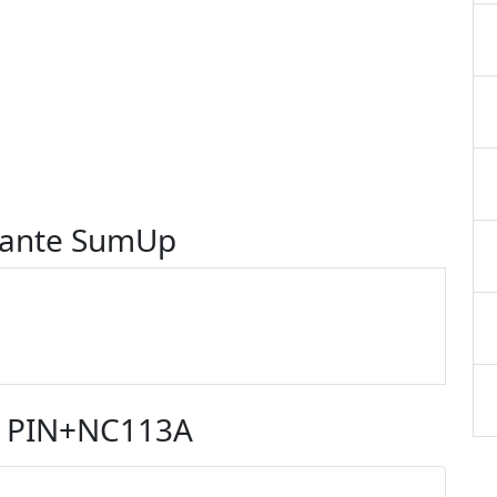
cante SumUp
p PIN+NC113A