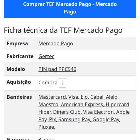
Comprar TEF Mercado Pago - Mercado
Pago
Ficha técnica da TEF Mercado Pago
Empresa
Mercado Pago
Fabricante
Gertec
Modelo
PIN pad PPC940
Aquisição
Compra
?
Bandeiras
Mastercard,
Visa,
Elo,
Cabal,
Alelo,
Maestro,
American Express,
Hipercard,
Hiper,
Diners Club,
Visa Electron,
Apple
Pay,
Pix,
Samsung Pay,
Google Pay,
Pluxee,
Garantia
3 anos