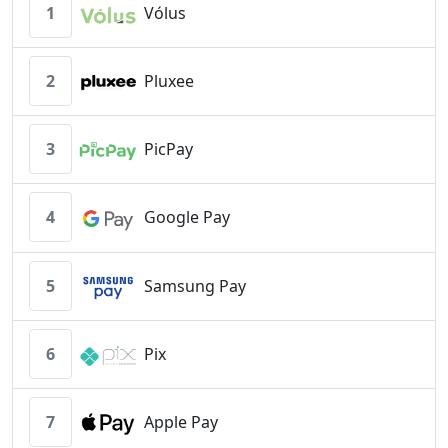
1
Vólus
2
Pluxee
3
PicPay
4
Google Pay
5
Samsung Pay
6
Pix
7
Apple Pay