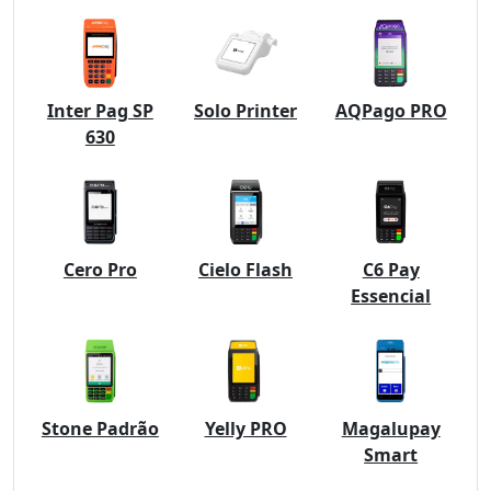
Inter Pag SP
Solo Printer
AQPago PRO
630
Cero Pro
Cielo Flash
C6 Pay
Essencial
Stone Padrão
Yelly PRO
Magalupay
Smart