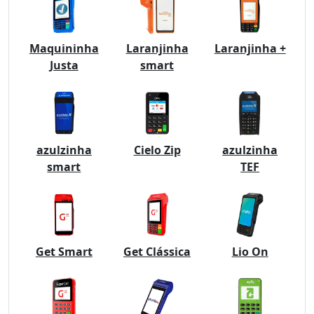
Maquininha
Laranjinha
Laranjinha +
Justa
smart
azulzinha
Cielo Zip
azulzinha
smart
TEF
Get Smart
Get Clássica
Lio On