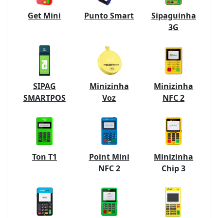
Get Mini
Punto Smart
Sipaguinha
3G
SIPAG
Minizinha
Minizinha
SMARTPOS
Voz
NFC 2
Ton T1
Point Mini
Minizinha
NFC 2
Chip 3