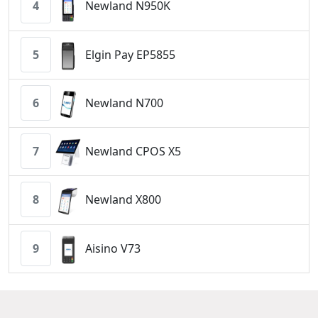
4
Newland N950K
5
Elgin Pay EP5855
6
Newland N700
7
Newland CPOS X5
8
Newland X800
9
Aisino V73