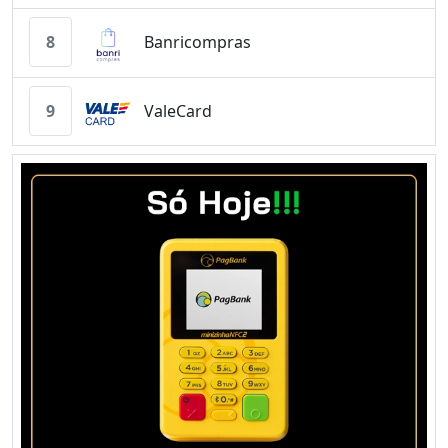
8
Banricompras
9
ValeCard