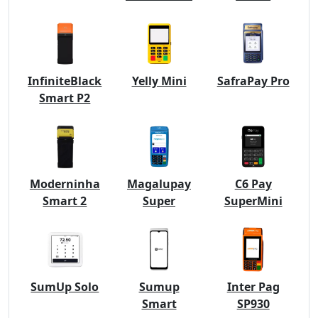
InfiniteBlack
Yelly Mini
SafraPay Pro
Smart P2
Moderninha
Magalupay
C6 Pay
Smart 2
Super
SuperMini
SumUp Solo
Sumup
Inter Pag
Smart
SP930