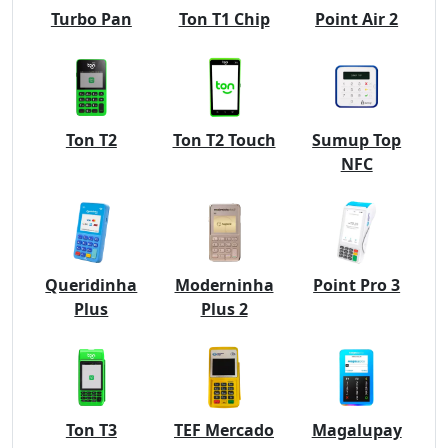
Turbo Pan
Ton T1 Chip
Point Air 2
Ton T2
Ton T2 Touch
Sumup Top
NFC
Queridinha
Moderninha
Point Pro 3
Plus
Plus 2
Ton T3
TEF Mercado
Magalupay