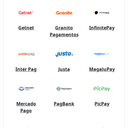
Getnet
Granito
InfinitePay
Pagamentos
Inter Pag
Justa
MagaluPay
Mercado
PagBank
PicPay
Pago