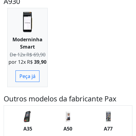
A930
Moderninha
Smart
De 12x R$ 69,90
por 12x R$
39,90
Peça já
Outros modelos da fabricante Pax
A35
A50
A77