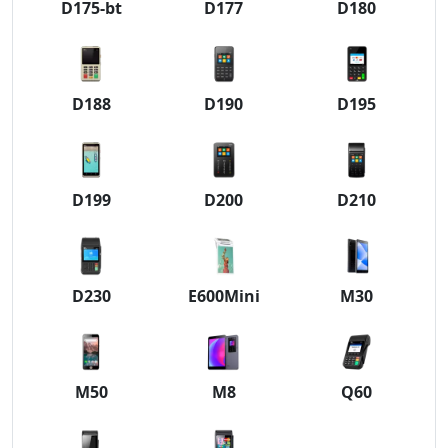
D175-bt
D177
D180
D188
D190
D195
D199
D200
D210
D230
E600Mini
M30
M50
M8
Q60