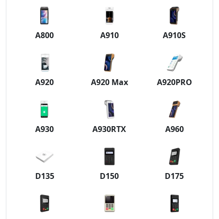
A800
A910
A910S
A920
A920 Max
A920PRO
A930
A930RTX
A960
D135
D150
D175