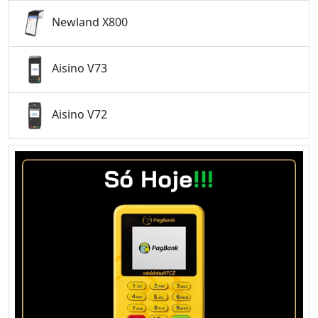
Newland X800
Aisino V73
Aisino V72