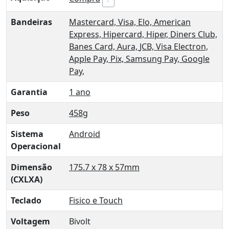
Bandeiras
Mastercard,
Visa,
Elo,
American
Express,
Hipercard,
Hiper,
Diners Club,
Banes Card,
Aura,
JCB,
Visa Electron,
Apple Pay,
Pix,
Samsung Pay,
Google
Pay,
Garantia
1 ano
Peso
458g
Sistema
Android
Operacional
Dimensão
175.7 x 78 x 57mm
(CXLXA)
Teclado
Fisico e Touch
Voltagem
Bivolt