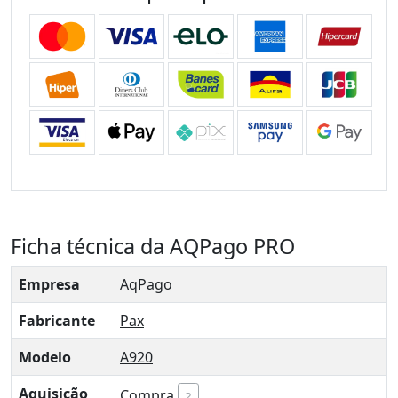
Ficha técnica da AQPago PRO
Empresa
AqPago
Fabricante
Pax
Modelo
A920
Aquisição
Compra
?