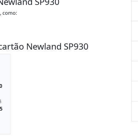
 Newland SP930
o, como:
cartão Newland SP930
0
8
5