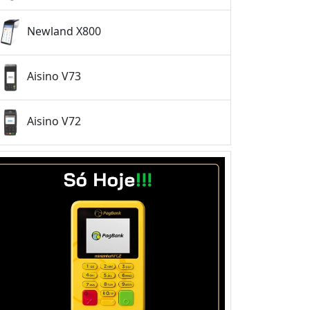
Newland X800
Aisino V73
Aisino V72