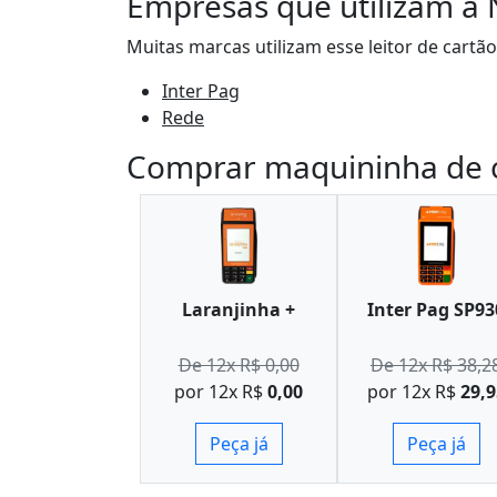
Empresas que utilizam a
Muitas marcas utilizam esse leitor de cartã
Inter Pag
Rede
Comprar maquininha de 
Laranjinha +
Inter Pag SP93
De 12x R$ 0,00
De 12x R$ 38,2
por 12x R$
0,00
por 12x R$
29,9
Peça já
Peça já