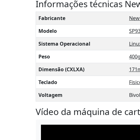
Informações técnicas Ne
Fabricante
New
Modelo
SP9
Sistema Operacional
Linu
Peso
400
Dimensão (CXLXA)
171
Teclado
Fisi
Voltagem
Bivol
Vídeo da máquina de car