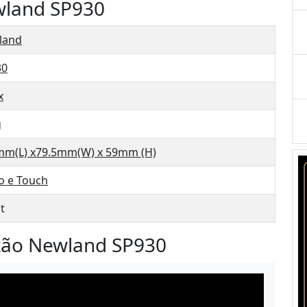
wland SP930
land
30
x
g
mm(L) x79.5mm(W) x 59mm (H)
co e Touch
t
tão Newland SP930