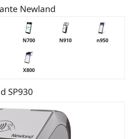
cante Newland
N700
N910
n950
X800
nd SP930