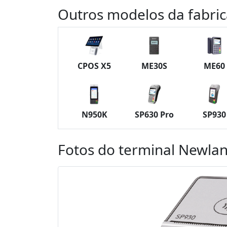
Outros modelos da fabri
CPOS X5
ME30S
ME60
N950K
SP630 Pro
SP930
Fotos do terminal Newla